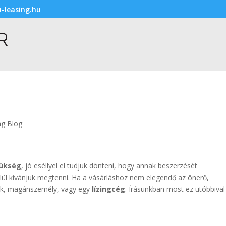
-leasing.hu
ng Blog
zükség
, jó eséllyel el tudjuk dönteni, hogy annak beszerzését
lül kívánjuk megtenni. Ha a vásárláshoz nem elegendő az önerő,
nk, magánszemély, vagy egy
lízingcég
. Írásunkban most ez utóbbival