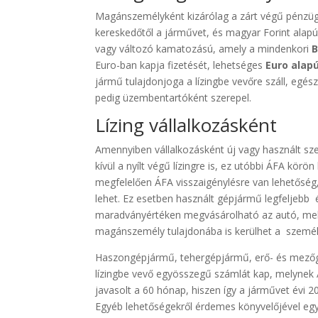
Magánszemélyként kizárólag a zárt végű pénzügyi
kereskedőtől a járművet, és magyar Forint alapú k
vagy változó kamatozású, amely a mindenkori
Euro-ban kapja fizetését, lehetséges
Euro alap
jármű tulajdonjoga a lízingbe vevőre száll, egés
pedig üzembentartóként szerepel.
Lízing vállalkozásként
Amennyiben vállalkozásként új vagy használt sz
kívül a nyílt végű lízingre is, ez utóbbi ÁFA kör
megfelelően ÁFA visszaigénylésre van lehetőség
lehet. Ez esetben használt gépjármű legfeljebb é
maradványértéken megvásárolható az autó, mely 
magánszemély tulajdonába is kerülhet a személya
Haszongépjármű, tehergépjármű, erő- és mezőgaz
lízingbe vevő egyösszegű számlát kap, melynek Á
javasolt a 60 hónap, hiszen így a járművet évi 2
Egyéb lehetőségekről érdemes könyvelőjével egy