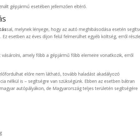
sznált gépjármű esetében jellemzően eltérő.
ás
tás
sal, melynek lényege, hogy az autó meghibásodása esetén segíts
 Ez esetben az éves díjon felül felmerülhet egyéb költség, erről részl
vásárolni, amely főbb a gépjármű főbb elemeire vonatkozik, erről
előfordulhat előre nem látható, tovább haladást akadályozó
ia nélkül is – segítségre van szükségünk. Ebben az esetben bátran
magyar autópályákon, de Magyarország teljes területén segítségére
g