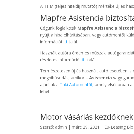
A THM (teljes hiteldíj mutató) mértéke új és ha
Mapfre Asistencia biztosít
Cégünk foglalkozik
Mapfre Asistencia biztosí
nyújt a hiba elhárításában, vagy autómentőt küld.
információt
itt
talál.
Használt autóra érdemes műszaki autógaranciát 
részletes információt
itt
talál.
Természetesen új és használt autó esetében is 
meghibásodás, amikor –
Asistencia
vagy garanc
ajánljuk a
Taki Autómentőt
,
amely elsősorban a 
lehet.
Motor vásárlás kezdőknek
Szerző:
admin
|
márc 29, 2021
|
Eu-Leasing Blo