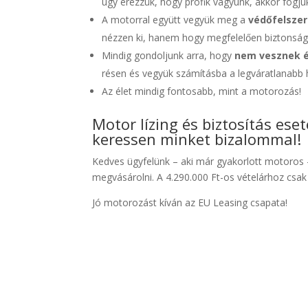
úgy érezzük, hogy profik vagyunk, akkor fogj
A motorral együtt vegyük meg a
védőfelszer
nézzen ki, hanem hogy megfelelően biztonság
Mindig gondoljunk arra, hogy
nem vesznek 
résen és vegyük számításba a legváratlanabb 
Az élet mindig fontosabb, mint a motorozás!
Motor lízing és biztosítás ese
keressen minket bizalommal!
Kedves ügyfelünk – aki már gyakorlott motoros –
megvásárolni. A 4.290.000 Ft-os vételárhoz csak 
Jó motorozást kíván az EU Leasing csapata!