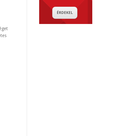
ÉRDEKEL
éget
etes