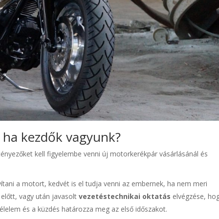
k ha kezdők vagyunk?
 tényezőket kell figyelembe venni új motorkerékpár vásárlásánál és
tani a motort, kedvét is el tudja venni az embernek, ha nem meri
előtt, vagy után javasolt
vezetéstechnikai oktatás
elvégzése, ho
 félelem és a küzdés határozza meg az első időszakot.