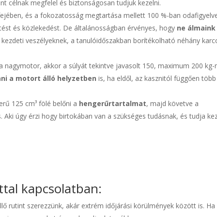
vánt célnak megfelel és biztonságosan tudjuk kezelni.
 fejében, és a fokozatosság megtartása mellett 100 %-ban odafigyelv
etést és közlekedést. De általánosságban érvényes, hogy
ne álmaink
a kezdeti veszélyeknek, a tanulóidőszakban borítékolható néhány karc
ha nagymotor, akkor a súlyát tekintve javasolt 150, maximum 200 kg-
i a motort álló helyzetben
is, ha eldől, az kasznitól függően több
rű 125 cm³ fölé belőni a
hengerűrtartalmat
, majd követve a
. Aki úgy érzi hogy birtokában van a szükséges tudásnak, és tudja kez
tal kapcsolatban:
llő rutint szerezzünk, akár extrém időjárási körülmények között is. H