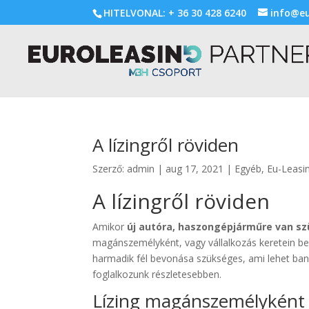
HITELVONAL: + 36 30 428 6240
info@eu
A lízingről röviden
Szerző:
admin
|
aug 17, 2021
|
Egyéb
,
Eu-Leasi
A lízingről röviden
Amikor
új autóra, haszongépjárműre van s
magánszemélyként, vagy vállalkozás keretein be
harmadik fél bevonása szükséges, ami lehet ba
foglalkozunk részletesebben.
Lízing magánszemélyként