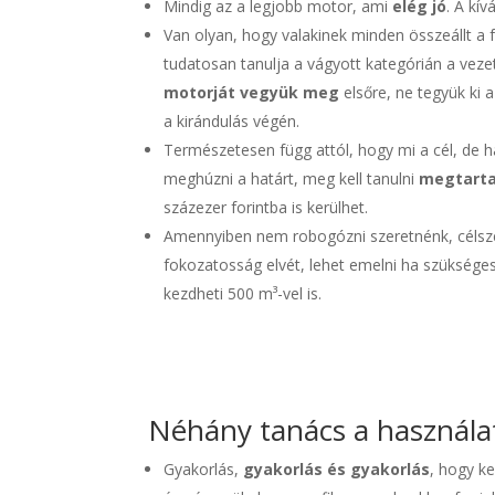
Mindig az a legjobb motor, ami
elég jó
. A kí
Van olyan, hogy valakinek minden összeállt a
tudatosan tanulja a vágyott kategórián a vez
motorját vegyük meg
elsőre, ne tegyük ki 
a kirándulás végén.
Természetesen függ attól, hogy mi a cél, de 
meghúzni a határt, meg kell tanulni
megtartan
százezer forintba is kerülhet.
Amennyiben nem robogózni szeretnénk, célsze
fokozatosság elvét, lehet emelni ha szükséges
kezdheti 500 m³-vel is.
Néhány tanács a használat
Gyakorlás,
gyakorlás és gyakorlás
, hogy ke