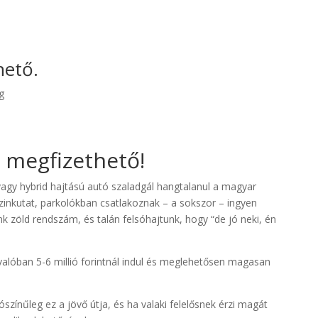
hető.
g
 megfizethető!
gy hybrid hajtású autó szaladgál hangtalanul a magyar
nzinkutat, parkolókban csatlakoznak – a sokszor – ingyen
nk zöld rendszám, és talán felsóhajtunk, hogy “de jó neki, én
alóban 5-6 millió forintnál indul és meglehetősen magasan
lószínűleg ez a jövő útja, és ha valaki felelősnek érzi magát