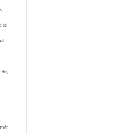
e,
olás
nál
elni,
a már