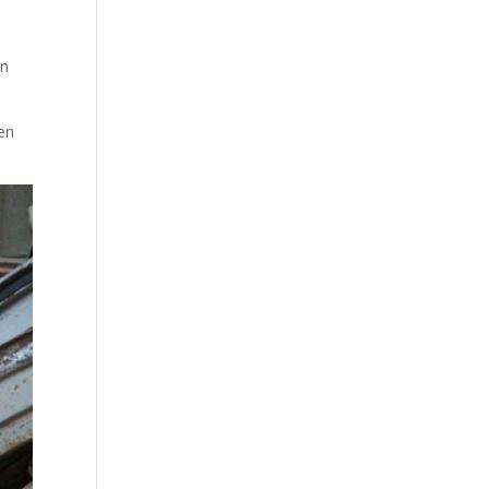
ön
en