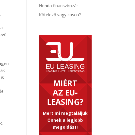
Honda finanszírozás
,
Kötelező vagy casco?
n
 a
vevő
ng
en
nak
is
MIÉRT
AZ EU-
de
LEASING?
Mert mi megtaláljuk
Önnek a legjobb
k.
megoldást!