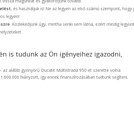
uk vissza magunkat és gyakoroljunk tovább.
elést
, és használjuk is! Ne az legyen az első számú szempont, hogy 
os legyen!
észre
. Közlekedjünk úgy, mintha senki sem látna, ezért mindig legyün
helyzeteket.
tén is tudunk az Ön igényeihez igazodni,
 az alábbi gyönyörű Ducatit Multistrada 950-et szerette volna
1.600.000 hiányzott, így ennek finanszírozásában tudtunk segíteni.