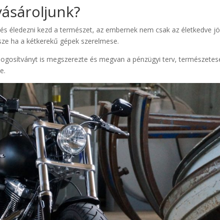
ásároljunk?
ap és éledezni kezd a természet, az embernek nem csak az életkedve j
rsze ha a kétkerekű gépek szerelmese.
 jogosítványt is megszerezte és megvan a pénzügyi terv, természetes
e.