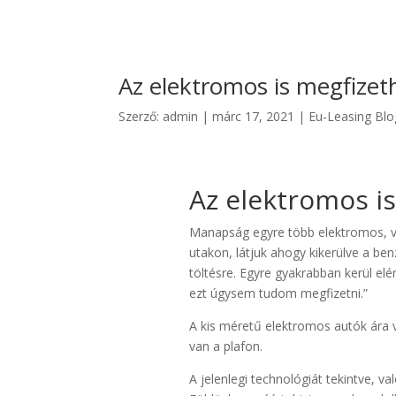
Az elektromos is megfizet
Szerző:
admin
|
márc 17, 2021
|
Eu-Leasing Blo
Az elektromos is
Manapság egyre több elektromos, va
utakon, látjuk ahogy kikerülve a be
töltésre. Egyre gyakrabban kerül elé
ezt úgysem tudom megfizetni.”
A kis méretű elektromos autók ára v
van a plafon.
A jelenlegi technológiát tekintve, va