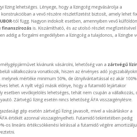
 lízing lehetséges. Lényege, hogy a lízingcég megvásárolja a
onstrukcióban a vevő részére részletfizetést biztosít, amely lehet fix
BUBOR
-tól függ. Nagyon indokolt esetben, amennyiben vevő külföldö
ú finanszírozás
is. Kiszámítható, és az utolsó részlet megfizetésével
zen addig a forgalmi engedélyben a lízingcég a tulajdonos, a lízingbe 
emélygépjárművet kívánunk vásárolni, lehetőség van a
zártvégű lízi
ön belüli vállalkozásra vonatkozik, hiszen az érvényes adó jogszabályok
, melynek mértéke minimum 50%, de útnyilvántartással ez akár 100% 
ves lehet. A nyílt végű másik előnye, hogy a futamidő lejártakor
esetben vevőkijelölés lehetséges, tehát nem csupán a vállalkozás, 
utó. Zártvégű lízing esetén nincs lehetőség ÁFA visszaigénylésre.
dasági gép esetén zártvégű lízing javasolt, mivel a vásárláskor a
FA értékét azonnal visszaigényelheti. Futamidő tekintetében pedig
0%-os lineáris értékcsökkenési leírással a futamidő végére amortizálju
eztetni.