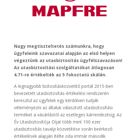
Nagy megtiszteltetés számunkra, hogy
ügyfeleink szavazatai alapján az első helyen
végeztünk az utasbiztosítás ügyfélszavazáson!
Az utasbiztosítási szolgáltatókat átlagosan
4.71-re értékelték az 5 fokoztatú skálán.
A legnagyobb biztosításközvetítő portál 2015-ben
bevezetett utasbiztosítás-értékelési rendszerén
keresztül az ügyfelek egy kérdőíven tudják
véleményezni az általuk választott utasbiztosítási
terméket a vásárlástól az esetleges kárrendezésig. Az
Év Utasbiztosítója Díjat több mint 100 ezer
utasbiztosítás tavalyi közvetítése során beérkező
értékelések alapján ítélte oda immár második